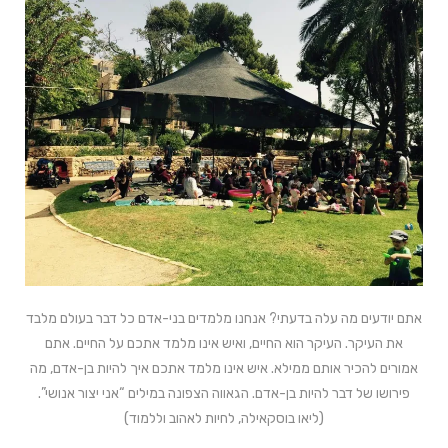
אתם יודעים מה עלה בדעתי? אנחנו מלמדים בני-אדם כל דבר בעולם מלבד
את העיקר. העיקר הוא החיים, ואיש אינו מלמד אתכם על החיים. אתם
אמורים להכיר אותם ממילא. איש אינו מלמד אתכם איך להיות בן-אדם, מה
פירושו של דבר להיות בן-אדם. הגאווה הצפונה במילים “אני יצור אנושי”.
(ליאו בוסקאילה, לחיות לאהוב וללמוד)